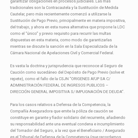
garantizar obligaciones en procesos judiciales. Las más
tradicionales son la Contracautela y la Sustitución de Medida
Cautelar, pero más recientemente comenzó a utilizarse la
Sustitución de Pago Previo, principalmente en materia impositiva,
del trabajo, y ahora en esta nueva alternativa que propone la LDC
como el “único” y previo requisito para recurrir las multas
dispuestas en esta materia, como modo de garantizarlas
mientras se discute la sanción en la Sala Especializada de la
Cámara Nacional de Apelaciones Civil y Comercial Federal.
Es vasta la doctrina y jurisprudencia que reconoce al Seguro de
Caución como sucedáneo del Depósito de Pago Previo (solve et
repete), como el fallo de la CSJN “ORIGENES AFJP SA C/
ADMINISTRACIÓN FEDERAL DE INGRESOS PUBLICOS –
DIRECCIÓN GENERAL IMPOSITIVA S/ IMPUGNACIÓN DE DEUDA”.
Para los casos relativos a Defensa de la Competencia, la
Compañía Aseguradora que emite la póliza de caución se
constituye en garante y fiador solidario del recurrente, añadiendo
su responsabilidad ante una eventual condena e incumplimiento
del Tomador del Seguro, a la vez que el Beneficiario / Asegurado
es el Tribunal de Defensa de la Competencia (que recordamos