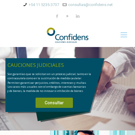
+54 11 5235-3737
consultas@confidens.net
CAUCIONES JUDICIALES
Son garantías que se solicitan en un proceso judicial, tanto en la
contracautela como en la sustitución de medida cautelar.
Permiten garantizar perjuicios, créditos, intereses y multas.
Los casos más usuales son el embargo de cuentas bancarias
y de bienes, la medida de no innovar o inhibición de bienes.
Consultar